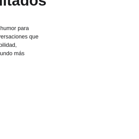
ultados
 humor para 
versaciones que 
ilidad, 
 mundo más 