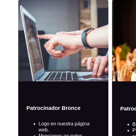
Patrocinador Bronce
Patro
Logo en nuestra página 
B
web.​
​
Menciones en redes 