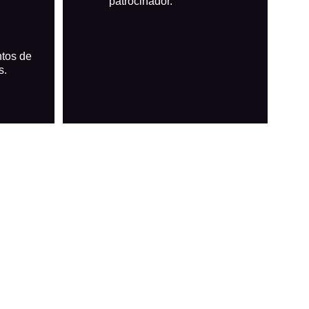
patrocinador.
tos de 
.​
20+
20+
 
Shows, Conferencias y 
Países Alcanzados
Proyectos