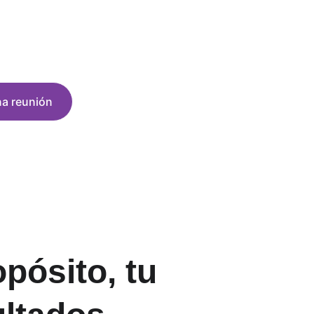
va que transforma 
la acción
a reunión
pósito, tu 