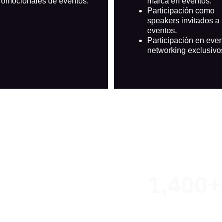
romocionales de eventos.​
marca en eventos.
Participación como 
speakers invitados a 
eventos.
Participación en even
networking exclusivos
e, 
1,400+
s como tú
Vidas impactadas en
Eventos