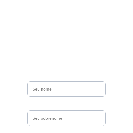
Faça parte da 
mudança
Junte-se à nossa missão e faça parte da 
mudança. Descubra como você pode 
contribuir e fazer a diferença no Kunan 
Project.
Nome*
Sobrenome*