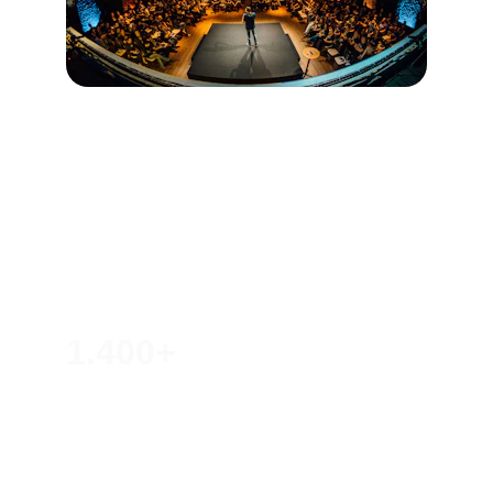
Nosso impacto até 
agora
1.400+
Vidas impactadas em eventos
20+
Shows, Conferências e Projetos