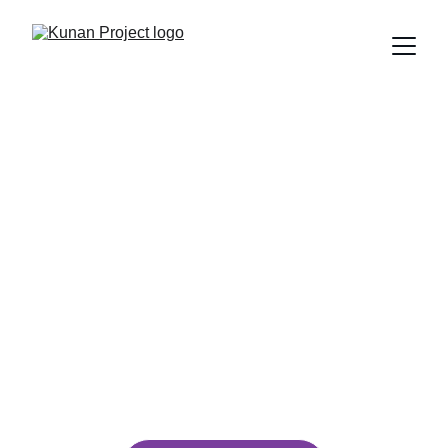
Kunan: O Futuro 
é Agora
Usamos o humor para desarmar problemas 
complexos, conectar comunidades e construir 
um futuro mais inclusivo