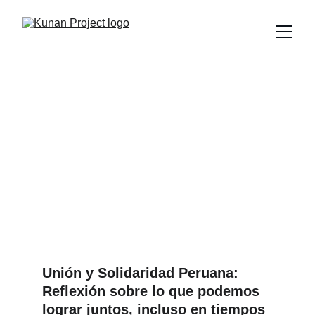
¿Por qué los peruanos
solo se unen en crisis?
Reflexión sobre la solidaridad de los peruanos en
momentos de crisis y la falta de apoyo en tiempos de
prosperidad. ¿Qué nos detiene como sociedad?
¿Podemos cambiar la envidia por admiración?
Edú Saldaña
9/16/2024
4 min leer
Unión y Solidaridad Peruana: 
Reflexión sobre lo que podemos 
lograr juntos, incluso en tiempos 