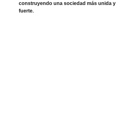
construyendo una sociedad más unida y 
fuerte.
Kunan Project
Usamos el humor para desarmar problemas 