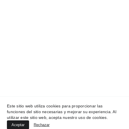
complejos, conectar comunidades y construir 
un futuro más inclusivo
CONTACTO
info@kunanproject.com
PREGUNTAS FRECUENTES
TÉRMINOS Y CONDICIONES
POLÍTICA DE PRIVACIDAD
Este sitio web utiliza cookies para proporcionar las
funciones del sitio necesarias y mejorar su experiencia. Al
utilizar este sitio web, acepta nuestro uso de cookies.
© 2025. Todos los derechos reservados.
Aceptar
Rechazar