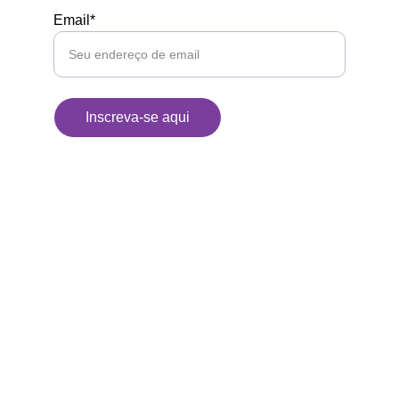
Email*
Inscreva-se aqui
Kunan Project
Usamos o humor para desarmar problemas 
complexos, conectar comunidades e construir 
um futuro mais inclusivo