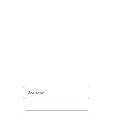
Tem algo a dizer?
Escreva conosco e leve suas ideias para o 
mundo. Juntos, podemos inspirar e 
transformar.
Nome*
Sobrenome*