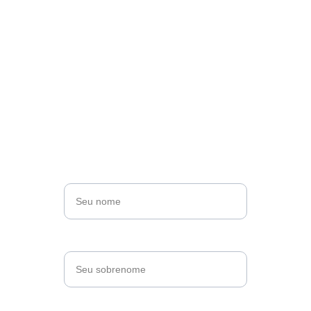
Vamos falar sobre 
seu impacto
Junte-se à nossa missão e faça parte da 
mudança. Descubra como você pode 
contribuir e fazer a diferença no Kunan 
Project.
Nome*
Sobrenome*
Email*