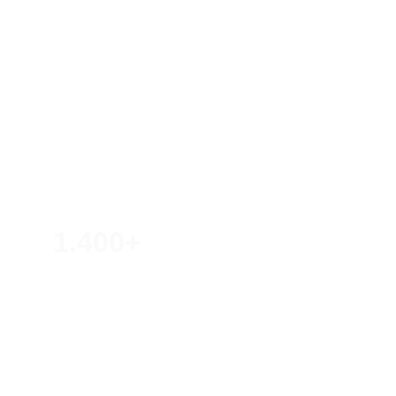
Impacto que cresce, 
graças a aliados 
como você
1.400+
Vidas impactadas em eventos
20+
Shows, Conferências e Projetos