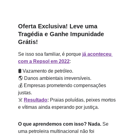
Oferta Exclusiva! Leve uma 
Tragédia e Ganhe Impunidade 
Grátis!
Se isso soa familiar, é porque 
já aconteceu 
com a Repsol em 2022
:
🛢️
 Vazamento de petróleo.
🌎
 Danos ambientais irreversíveis.
💰
 Empresas prometendo compensações 
justas.
☠️
Resultado
:
 Praias poluídas, peixes mortos 
e vítimas ainda esperando por justiça.
O que aprendemos com isso?
Nada.
 Se 
uma petroleira multinacional não foi 