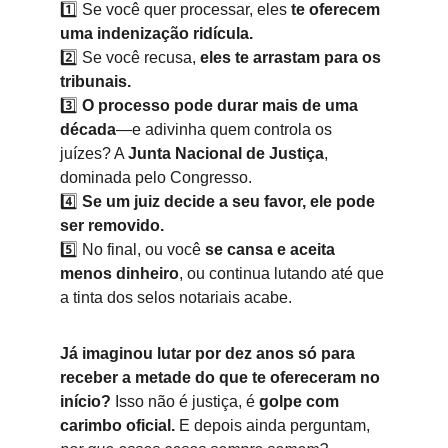
1️⃣ Se você quer processar, eles 
te oferecem 
uma indenização ridícula.
2️⃣ Se você recusa, 
eles te arrastam para os 
tribunais.
3️⃣ 
O processo pode durar mais de uma 
década
—e adivinha quem controla os 
juízes? A 
Junta Nacional de Justiça
, 
dominada pelo Congresso.
4️⃣ 
Se um juiz decide a seu favor, ele pode 
ser removido.
5️⃣ No final, ou você 
se cansa e aceita 
menos dinheiro
, ou continua lutando até que 
a tinta dos selos notariais acabe.
Já imaginou lutar por dez anos só para 
receber a metade do que te ofereceram no 
início?
 Isso não é justiça, é 
golpe com 
carimbo oficial.
 E depois ainda perguntam, 