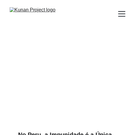
REAL PLAZA: MAIS QUE
UM TETO, FOI A JUSTIÇA
QUE DESABOU
O colapso do Real Plaza não foi um acidente, foi
corrupção estrutural. Quem são os responsáveis? Quantas
vidas mais a impunidade vai custar? Descubra a verdade
aqui.
Edú Saldaña
3/5/2025
4 min ler
No Peru, a Impunidade é a Única 