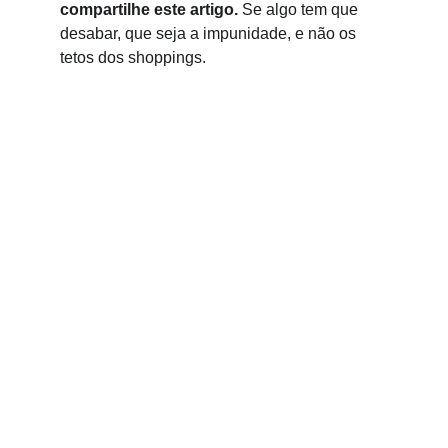
compartilhe este artigo.
 Se algo tem que 
desabar, que seja a impunidade, e não os 
tetos dos shoppings.
Kunan Project
Usamos o humor para desarmar problemas 
complexos, conectar comunidades e construir 
um futuro mais inclusivo