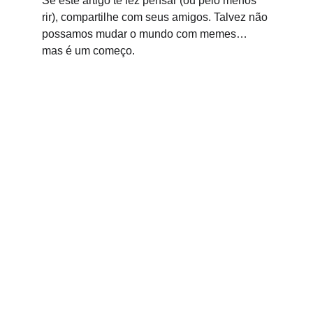
Se este artigo te fez pensar (ou pelo menos 
rir), compartilhe com seus amigos. Talvez não 
possamos mudar o mundo com memes… 
mas é um começo.
Kunan Project
Usamos o humor para desarmar problemas 
complexos, conectar comunidades e construir 
um futuro mais inclusivo