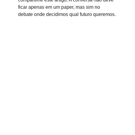
ficar apenas em um paper, mas sim no 
debate onde decidimos qual futuro queremos.
Kunan Project
Usamos o humor para desarmar problemas 
complexos, conectar comunidades e construir 
um futuro mais inclusivo
CONTATO