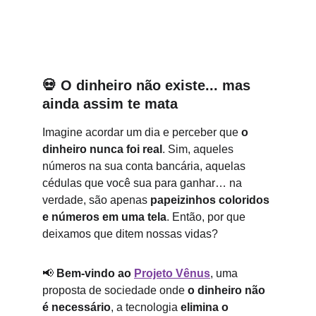
Edú Saldaña
1/29/2025
4 min ler
💀 
O dinheiro não existe... mas 
ainda assim te mata
Imagine acordar um dia e perceber que 
o 
dinheiro nunca foi real
. Sim, aqueles 
números na sua conta bancária, aquelas 
cédulas que você sua para ganhar… na 
verdade, são apenas 
papeizinhos coloridos 
e números em uma tela
. Então, por que 
deixamos que ditem nossas vidas?
📢 
Bem-vindo ao 
Projeto Vênus
, uma 
proposta de sociedade onde 
o dinheiro não 
é necessário
, a tecnologia 
elimina o 