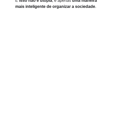
E 
isso não é utopia
, é apenas 
uma maneira 
mais inteligente de organizar a sociedade
.