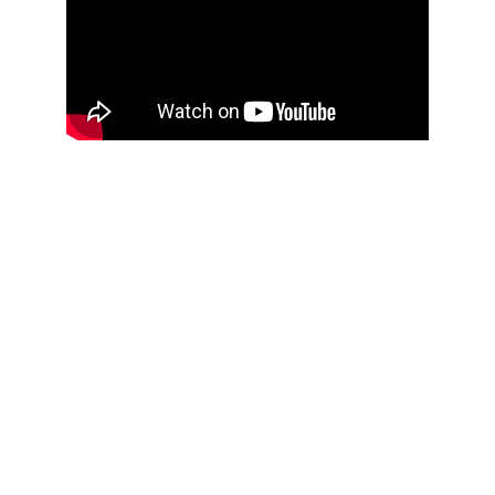
Kunan Project
Usamos o humor para desarmar problemas 
complexos, conectar comunidades e construir 
um futuro mais inclusivo